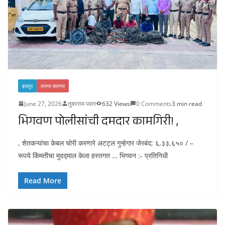
इंदापूर
ताज्या बातम्या
June 27, 2026
तुकाराम पवार
632 Views
0 Comments
3 min read
भिगवण पोलीसांची दमदार कामगिरी! ,
, शेतकऱ्यांचा केबल चोरी करणारे अटट्ल गुन्हेगार जेरबंद; ६,३३,६५० / –
रूपये किंमतीचा मुदद्माल केला हस्तगत … भिगवन :- प्रतिनिधी
Read More