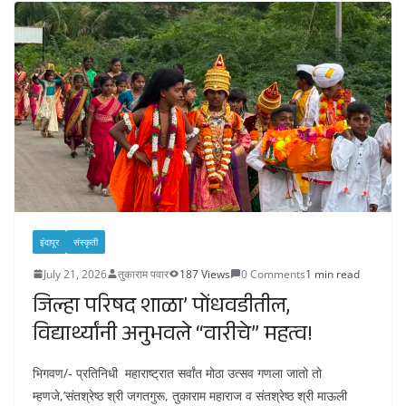
इंदापूर
संस्कृती
July 21, 2026
तुकाराम पवार
187 Views
0 Comments
1 min read
जिल्हा परिषद शाळा’ पोंधवडीतील,
विद्यार्थ्यांनी अनुभवले “वारीचे” महत्व!
भिगवण/- प्रतिनिधी महाराष्ट्रात सर्वांत मोठा उत्सव गणला जातो तो
म्हणजे,’संतश्रेष्ठ श्री जगतगुरू, तुकाराम महाराज व संतश्रेष्ठ श्री माऊली