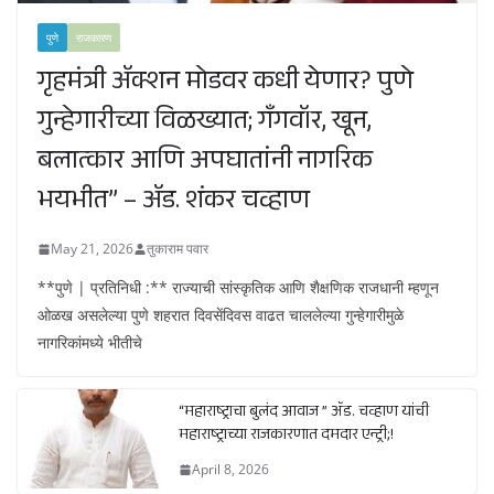
पुणे
राजकारण
गृहमंत्री ॲक्शन मोडवर कधी येणार? पुणे
गुन्हेगारीच्या विळख्यात; गॅंगवॉर, खून,
बलात्कार आणि अपघातांनी नागरिक
भयभीत” – ॲड. शंकर चव्हाण
May 21, 2026
तुकाराम पवार
**पुणे | प्रतिनिधी :** राज्याची सांस्कृतिक आणि शैक्षणिक राजधानी म्हणून
ओळख असलेल्या पुणे शहरात दिवसेंदिवस वाढत चाललेल्या गुन्हेगारीमुळे
नागरिकांमध्ये भीतीचे
“महाराष्ट्राचा बुलंद आवाज ” ॲड. चव्हाण यांची
महाराष्ट्राच्या राजकारणात दमदार एन्ट्री;!
April 8, 2026