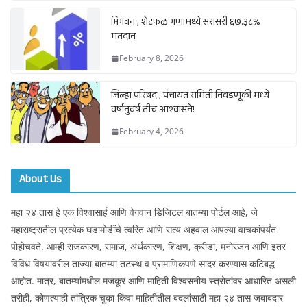
भिगवन , शेटफळ गणामध्ये सरासरी ६७.३८%
मतदान
February 8, 2026
जिल्हा परिषद , पंचायत समिती निवडणूकी मध्ये
वर्षानुवर्ष तीच आश्वासने!
February 4, 2026
About Us
महा २४ तास हे एक विश्वासार्ह आणि वेगवान डिजिटल बातम्या पोर्टल आहे, जे
महाराष्ट्रातील प्रत्येक घडामोडींचे त्वरित आणि सत्य अहवाल आपल्या वाचकांपर्यंत
पोहोचवते. आम्ही राजकारण, समाज, अर्थकारण, शिक्षण, क्रीडा, मनोरंजन आणि इतर
विविध विषयांवरील ताज्या बातम्या तटस्थ व प्रामाणिकपणे सादर करण्यास कटिबद्ध
आहोत. मात्र, बातम्यांमधील मजकूर आणि माहिती विश्वसनीय स्त्रोतांवर आधारित असली
तरीही, कोणत्याही तांत्रिक चुका किंवा माहितीतील बदलांसाठी महा २४ तास जबाबदार