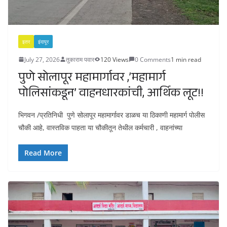
इतर
इंदापूर
July 27, 2026
तुकाराम पवार
120 Views
0 Comments
1 min read
पुणे सोलापूर महामार्गावर ,’महामार्ग
पोलिसांकडून’ वाहनधारकांची, आर्थिक लूट!!
भिगवन /प्रतिनिधी पुणे सोलापूर महामार्गावर डाळच या ठिकाणी महामार्ग पोलीस
चौकी आहे, वास्तविक पाहता या चौकीतून तेथील कर्मचारी , वाहनांच्या
Read More