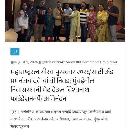
मुंबई
August 9, 2026
तुकाराम पवार
45 Views
0 Comments
1 min read
महाराष्ट्ररत्न गौरव पुरस्कार २०२६’साठी अ‍ॅड.
प्रभनंजय दवे यांची निवड; मुंबईतील
निवासस्थानी भेट देऊन विश्वनाथ
फाउंडेशनतर्फे अभिनंदन
मुंबई | प्रतिनिधी कायद्याच्या क्षेत्रात प्रदीर्घ काळापासून उल्लेखनीय कार्य
करणारे मा. अ‍ॅड. प्रभनंजय दवे, अधिवक्ता, उच्च न्यायालय, मुंबई यांची
‘महाराष्ट्ररत्न