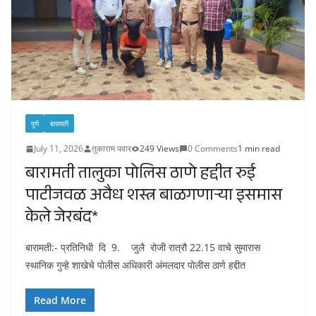
पुणे
बारामती
July 11, 2026
तुकाराम पवार
249 Views
0 Comments
1 min read
बारामती तालुका पोलिस ठाणे हद्दीत रुई
पाटीजवळ अवैध शस्त्र बाळगणाऱ्या इसमास
केले जेरबंद*
बारामती:- प्रतिनिधी दि 9. जुलै रोजी रात्रौ 22.15 वाचे सुमारास
स्थानिक गुन्हे शाखेचे पोलीस अधिकारी अंमलदार पोलीस ठाणे हद्दीत
Read More