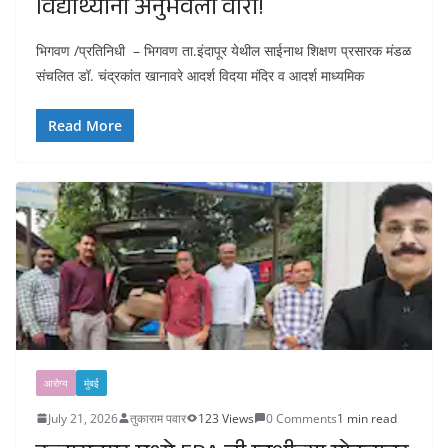
विद्यार्थ्यांनी अनुभवली वारी!
भिगवण /प्रतिनिधी – भिगवण ता.इंदापूर येथील साईनाथ शिक्षण प्रसारक मंडळ
संचलित डॉ. चंद्रकांत खानावरे आदर्श विदया मंदिर व आदर्श माध्यमिक
Read More
आरोग्य
मुंबई
July 21, 2026
तुकाराम पवार
123 Views
0 Comments
1 min read