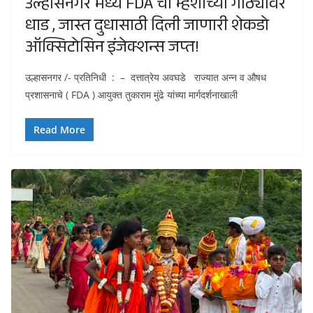
उल्हासनगर मध्ये FDA ची म्हशीच्या गोठ्यावर
धाड , जास्त दुधासाठी दिली जाणारी शेकडो
ऑक्सिटोसिन इंजेक्शन्स जप्त!
उल्हासनगर /- प्रतिनिधी : – दत्तात्रेय अवघडे राज्यात अन्न व औषध
प्रशासनाचे ( FDA ) आयुक्त तुकाराम मुंढे यांच्या मार्गदर्शनाखाली
Read More