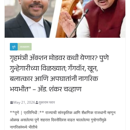
पुणे
राजकारण
गृहमंत्री ॲक्शन मोडवर कधी येणार? पुणे
गुन्हेगारीच्या विळख्यात; गॅंगवॉर, खून,
बलात्कार आणि अपघातांनी नागरिक
भयभीत” – ॲड. शंकर चव्हाण
May 21, 2026
तुकाराम पवार
**पुणे | प्रतिनिधी :** राज्याची सांस्कृतिक आणि शैक्षणिक राजधानी म्हणून
ओळख असलेल्या पुणे शहरात दिवसेंदिवस वाढत चाललेल्या गुन्हेगारीमुळे
नागरिकांमध्ये भीतीचे