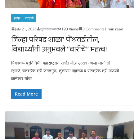
इंदापूर
संस्कृती
July 21, 2026
तुकाराम पवार
193 Views
0 Comments
1 min read
जिल्हा परिषद शाळा’ पोंधवडीतील,
विद्यार्थ्यांनी अनुभवले “वारीचे” महत्व!
भिगवण/- प्रतिनिधी महाराष्ट्रात सर्वांत मोठा उत्सव गणला जातो तो
म्हणजे,’संतश्रेष्ठ श्री जगतगुरू, तुकाराम महाराज व संतश्रेष्ठ श्री माऊली
ज्ञानेश्वर यांचा
Read More