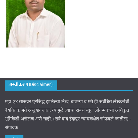
अस्वीकरण (Disclaimer):
महा २४ तासवर प्रसिद्ध झालेल्या लेख, बातम्या व मते ही संबंधित लेखकांची
वैयक्तिक मते असू शकतात. त्यामुळे त्याचा संबंध न्यूज लोकमनच्या अधिकृत
भूमिकेशी असेलच असे नाही. (सर्व वाद इंदापूर न्यायकक्षेत सोडवले जातील) -
संपादक