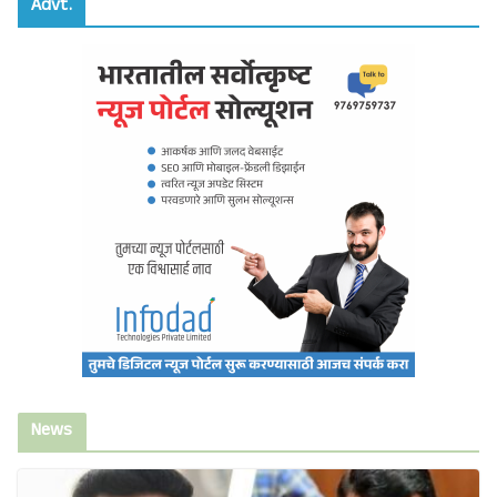
Advt.
News