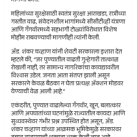
मागणी केली.
महिलांच्या सुरक्षेसाठी स्वतंत्र सुरक्षा आराखडा, रात्रीच्या
गस्तीत वाढ, संवेदनशील भागांमध्ये सीसीटीव्ही यंत्रणा
आणि गॅंगवॉरमध्ये सहभागी टोळ्यांविरोधात विशेष
मोहीम राबवण्याची मागणीही त्यांनी केली.
ॲड. शंकर चव्हाण यांनी शेवटी सरकारला इशारा देत
म्हटले की, “जर पुण्यातील वाढती गुन्हेगारी तात्काळ
रोखली नाही, तर सामान्य नागरिकांचा कायद्यावरील
विश्वास उडेल. जनता आता संतप्त झाली असून
सरकारने केवळ बैठका न घेता प्रत्यक्ष ॲक्शन मोडवर
येण्याची वेळ आली आहे.”
एकंदरीत, पुण्यात वाढलेल्या गॅंगवॉर, खून, बलात्कार
आणि अपघातांच्या घटनांमुळे राज्यातील कायदा आणि
सुव्यवस्थेवर गंभीर प्रश्न उपस्थित होत असून, ॲड.
शंकर चव्हाण यांच्या आक्रमक भूमिकेमुळे सरकारवर