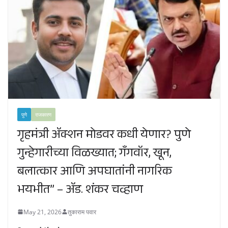
पुणे
राजकारण
गृहमंत्री ॲक्शन मोडवर कधी येणार? पुणे
गुन्हेगारीच्या विळख्यात; गॅंगवॉर, खून,
बलात्कार आणि अपघातांनी नागरिक
भयभीत” – ॲड. शंकर चव्हाण
May 21, 2026
तुकाराम पवार