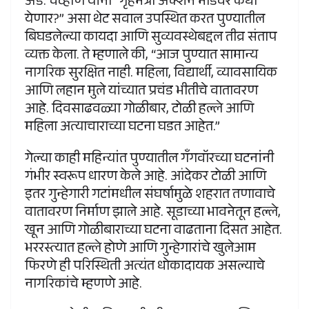
ॲड. चव्हाण यांनी “गृहमंत्री ॲक्शन मोडवर कधी
येणार?” असा थेट सवाल उपस्थित करत पुण्यातील
बिघडलेल्या कायदा आणि सुव्यवस्थेबद्दल तीव्र संताप
व्यक्त केला. ते म्हणाले की, “आज पुण्यात सामान्य
नागरिक सुरक्षित नाही. महिला, विद्यार्थी, व्यावसायिक
आणि लहान मुले यांच्यात प्रचंड भीतीचे वातावरण
आहे. दिवसाढवळ्या गोळीबार, टोळी हल्ले आणि
महिला अत्याचाराच्या घटना घडत आहेत.”
गेल्या काही महिन्यांत पुण्यातील गॅंगवॉरच्या घटनांनी
गंभीर स्वरूप धारण केले आहे. आंदेकर टोळी आणि
इतर गुन्हेगारी गटांमधील संघर्षामुळे शहरात तणावाचे
वातावरण निर्माण झाले आहे. सूडाच्या भावनेतून हल्ले,
खून आणि गोळीबाराच्या घटना वाढताना दिसत आहेत.
भररस्त्यात हल्ले होणे आणि गुन्हेगारांचे खुलेआम
फिरणे ही परिस्थिती अत्यंत धोकादायक असल्याचे
नागरिकांचे म्हणणे आहे.