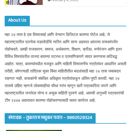
About Us
महा २४ तास हे एक विश्वासार्ह आणि वेगवान डिजिटल बातम्या पोर्टल आहे, जे
महाराष्ट्रातील प्रत्येक घडामोडींचे त्वरित आणि सत्य अहवाल आपल्या वाचकांपर्यंत
पोहोचवते. आम्ही राजकारण, समाज, अर्थकारण, शिक्षण, क्रीडा, मनोरंजन आणि इतर
विविध विषयांवरील ताज्या बातम्या तटस्थ व प्रामाणिकपणे सादर करण्यास कटिबद्ध
आहोत. मात्र, बातम्यांमधील मजकूर आणि माहिती विश्वसनीय स्त्रोतांवर आधारित असली
तरीही, कोणत्याही तांत्रिक चुका किंवा माहितीतील बदलांसाठी महा २४ तास जबाबदार
राहणार नाही. वाचकांनी संबंधित अधिकृत स्त्रोतांकडून अंतिम पुष्टी करावी. महा २४
तासचे उद्दिष्ट म्हणजे लोकशाहीचा चौथा स्तंभ म्हणून खरी पत्रकारिता जपणे आणि
महाराष्ट्रातील जनतेला योग्य व अचूक माहिती पुरवणे आहे. आमची अनुभवी पत्रकारांची
टीम २४x७ अद्ययावत बातम्या पोहोचवण्यासाठी सतत कार्यरत आहे.
संपादक – तुकाराम मधुकर पवार – 9860528324