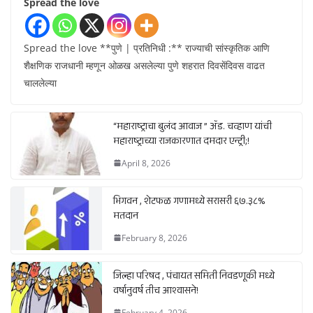
Spread the love
Spread the love **पुणे | प्रतिनिधी :** राज्याची सांस्कृतिक आणि
शैक्षणिक राजधानी म्हणून ओळख असलेल्या पुणे शहरात दिवसेंदिवस वाढत
चाललेल्या
“महाराष्ट्राचा बुलंद आवाज ” ॲड. चव्हाण यांची
महाराष्ट्राच्या राजकारणात दमदार एन्ट्री;!
April 8, 2026
भिगवन , शेटफळ गणामध्ये सरासरी ६७.३८%
मतदान
February 8, 2026
जिल्हा परिषद , पंचायत समिती निवडणूकी मध्ये
वर्षानुवर्ष तीच आश्वासने!
February 4, 2026