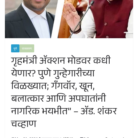
पुणे
राजकारण
गृहमंत्री ॲक्शन मोडवर कधी
येणार? पुणे गुन्हेगारीच्या
विळख्यात; गॅंगवॉर, खून,
बलात्कार आणि अपघातांनी
नागरिक भयभीत” – ॲड. शंकर
चव्हाण