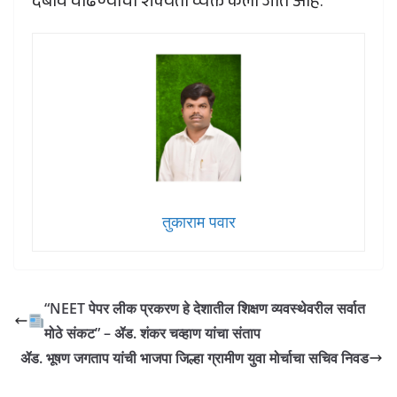
दबाव वाढण्याची शक्यता व्यक्त केली जात आहे.
तुकाराम पवार
“NEET पेपर लीक प्रकरण हे देशातील शिक्षण व्यवस्थेवरील सर्वात
मोठे संकट” – ॲड. शंकर चव्हाण यांचा संताप
ॲड. भूषण जगताप यांची भाजपा जिल्हा ग्रामीण युवा मोर्चाचा सचिव निवड