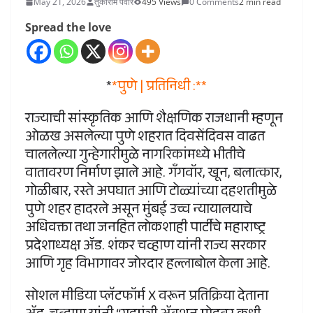
May 21, 2026
तुकाराम पवार
495 Views
0 Comments
2 min read
Spread the love
*
*पुणे | प्रतिनिधी :**
राज्याची सांस्कृतिक आणि शैक्षणिक राजधानी म्हणून
ओळख असलेल्या पुणे शहरात दिवसेंदिवस वाढत
चाललेल्या गुन्हेगारीमुळे नागरिकांमध्ये भीतीचे
वातावरण निर्माण झाले आहे. गॅंगवॉर, खून, बलात्कार,
गोळीबार, रस्ते अपघात आणि टोळ्यांच्या दहशतीमुळे
पुणे शहर हादरले असून मुंबई उच्च न्यायालयाचे
अधिवक्ता तथा जनहित लोकशाही पार्टीचे महाराष्ट्र
प्रदेशाध्यक्ष ॲड. शंकर चव्हाण यांनी राज्य सरकार
आणि गृह विभागावर जोरदार हल्लाबोल केला आहे.
सोशल मीडिया प्लॅटफॉर्म X वरून प्रतिक्रिया देताना