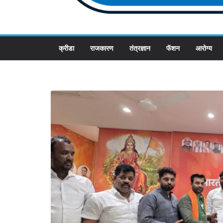
क्रीडा
राजकारण
तंत्रज्ञान
फॅशन
आरोग्य