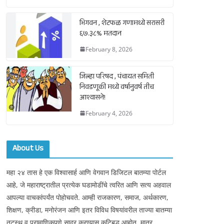
भिगवन , शेटफळ गणामध्ये सरासरी
६७.३८% मतदान
February 8, 2026
जिल्हा परिषद , पंचायत समिती
निवडणूकी मध्ये वर्षानुवर्ष तीच
आश्वासने!
February 4, 2026
About Us
महा २४ तास हे एक विश्वासार्ह आणि वेगवान डिजिटल बातम्या पोर्टल
आहे, जे महाराष्ट्रातील प्रत्येक घडामोडींचे त्वरित आणि सत्य अहवाल
आपल्या वाचकांपर्यंत पोहोचवते. आम्ही राजकारण, समाज, अर्थकारण,
शिक्षण, क्रीडा, मनोरंजन आणि इतर विविध विषयांवरील ताज्या बातम्या
तटस्थ व प्रामाणिकपणे सादर करण्यास कटिबद्ध आहोत. मात्र,