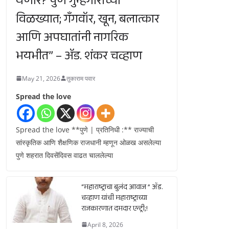
येणार? पुणे गुन्हेगारीच्या
विळख्यात; गॅंगवॉर, खून, बलात्कार
आणि अपघातांनी नागरिक
भयभीत” – ॲड. शंकर चव्हाण
May 21, 2026
तुकाराम पवार
Spread the love
Spread the love **पुणे | प्रतिनिधी :** राज्याची
सांस्कृतिक आणि शैक्षणिक राजधानी म्हणून ओळख असलेल्या
पुणे शहरात दिवसेंदिवस वाढत चाललेल्या
“महाराष्ट्राचा बुलंद आवाज ” ॲड.
चव्हाण यांची महाराष्ट्राच्या
राजकारणात दमदार एन्ट्री;!
April 8, 2026