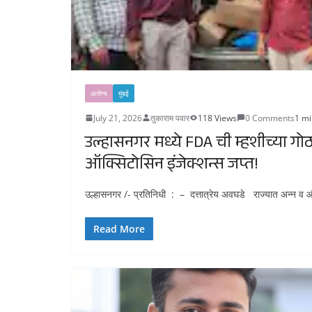
आरोग्य
मुंबई
July 21, 2026
तुकाराम पवार
118 Views
0 Comments
1 mi
उल्हासनगर मध्ये FDA ची म्हशीच्या गो
ऑक्सिटोसिन इंजेक्शन्स जप्त!
उल्हासनगर /- प्रतिनिधी : – दत्तात्रेय अवघडे राज्यात अन्न व औषध
Read More