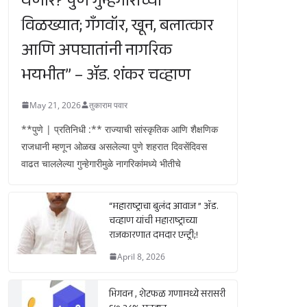
येणार? पुणे गुन्हेगारीच्या
विळख्यात; गॅंगवॉर, खून, बलात्कार
आणि अपघातांनी नागरिक
भयभीत” – ॲड. शंकर चव्हाण
May 21, 2026
तुकाराम पवार
**पुणे | प्रतिनिधी :** राज्याची सांस्कृतिक आणि शैक्षणिक
राजधानी म्हणून ओळख असलेल्या पुणे शहरात दिवसेंदिवस
वाढत चाललेल्या गुन्हेगारीमुळे नागरिकांमध्ये भीतीचे
“महाराष्ट्राचा बुलंद आवाज ” ॲड.
चव्हाण यांची महाराष्ट्राच्या
राजकारणात दमदार एन्ट्री;!
April 8, 2026
भिगवन , शेटफळ गणामध्ये सरासरी