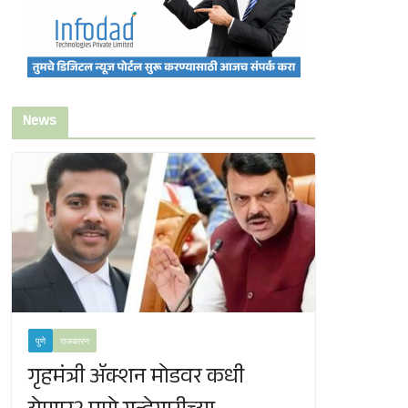
News
पुणे
राजकारण
गृहमंत्री ॲक्शन मोडवर कधी