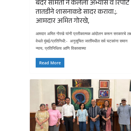
बदर समिती ने केलेला अभ्यास व रिपोर्ट
तातडीने शासनाकडे सादर करावा.;.
आमदार अमित गोरखे,
आमदार अमित गोरखे यांनी प्रतीकात्मक आंदोलन करून सरकारचे लक्
वेधले मुंबई/प्रतिनिधी:- अनुसूचित जातींमधील सर्व घटकांना समान
न्याय, प्रतिनिधित्व आणि विकासाच्या
Read More