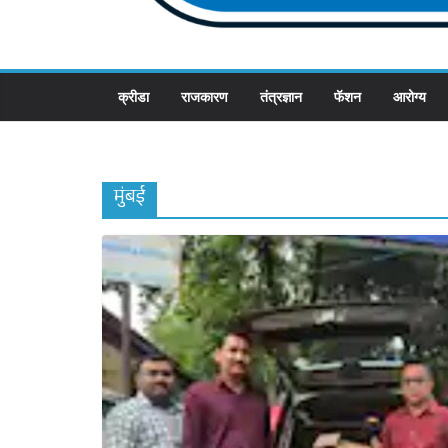
क्रीडा
राजकारण
तंत्रज्ञान
फॅशन
आरोग्य
मुंबई