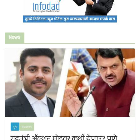
News
पुणे
राजकारण
गृहमंत्री ॲक्शन मोडवर कधी येणार? पुणे