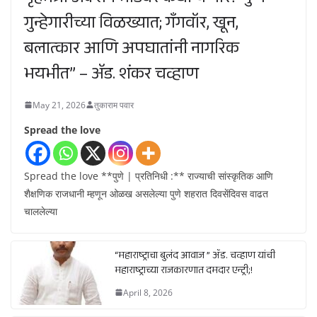
गुन्हेगारीच्या विळख्यात; गॅंगवॉर, खून,
बलात्कार आणि अपघातांनी नागरिक
भयभीत” – ॲड. शंकर चव्हाण
May 21, 2026
तुकाराम पवार
Spread the love
Spread the love **पुणे | प्रतिनिधी :** राज्याची सांस्कृतिक आणि
शैक्षणिक राजधानी म्हणून ओळख असलेल्या पुणे शहरात दिवसेंदिवस वाढत
चाललेल्या
“महाराष्ट्राचा बुलंद आवाज ” ॲड. चव्हाण यांची
महाराष्ट्राच्या राजकारणात दमदार एन्ट्री;!
April 8, 2026