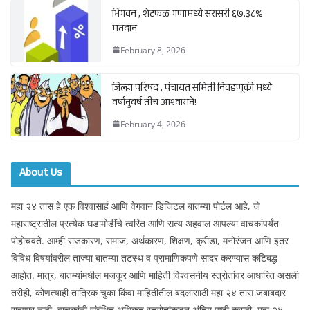
भिगवन , शेटफळ गणामध्ये सरासरी ६७.३८%
मतदान
February 8, 2026
जिल्हा परिषद , पंचायत समिती निवडणूकी मध्ये
वर्षानुवर्ष तीच आश्वासने!
February 4, 2026
About Us
महा २४ तास हे एक विश्वासार्ह आणि वेगवान डिजिटल बातम्या पोर्टल आहे, जे
महाराष्ट्रातील प्रत्येक घडामोडींचे त्वरित आणि सत्य अहवाल आपल्या वाचकांपर्यंत
पोहोचवते. आम्ही राजकारण, समाज, अर्थकारण, शिक्षण, क्रीडा, मनोरंजन आणि इतर
विविध विषयांवरील ताज्या बातम्या तटस्थ व प्रामाणिकपणे सादर करण्यास कटिबद्ध
आहोत. मात्र, बातम्यांमधील मजकूर आणि माहिती विश्वसनीय स्त्रोतांवर आधारित असली
तरीही, कोणत्याही तांत्रिक चुका किंवा माहितीतील बदलांसाठी महा २४ तास जबाबदार
राहणार नाही. वाचकांनी संबंधित अधिकृत स्त्रोतांकडून अंतिम पुष्टी करावी. महा २४