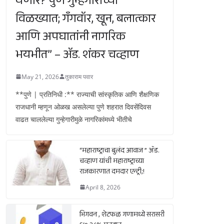
येणार? पुणे गुन्हेगारीच्या
विळख्यात; गॅंगवॉर, खून, बलात्कार
आणि अपघातांनी नागरिक
भयभीत” – ॲड. शंकर चव्हाण
May 21, 2026
तुकाराम पवार
**पुणे | प्रतिनिधी :** राज्याची सांस्कृतिक आणि शैक्षणिक
राजधानी म्हणून ओळख असलेल्या पुणे शहरात दिवसेंदिवस
वाढत चाललेल्या गुन्हेगारीमुळे नागरिकांमध्ये भीतीचे
“महाराष्ट्राचा बुलंद आवाज ” ॲड.
चव्हाण यांची महाराष्ट्राच्या
राजकारणात दमदार एन्ट्री;!
April 8, 2026
भिगवन , शेटफळ गणामध्ये सरासरी