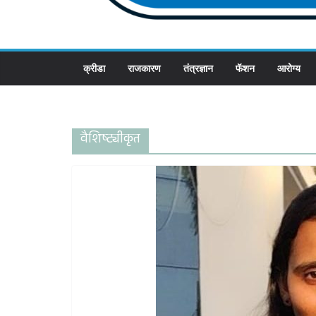
क्रीडा
राजकारण
तंत्रज्ञान
फॅशन
आरोग्य
वैशिष्ट्यीकृत