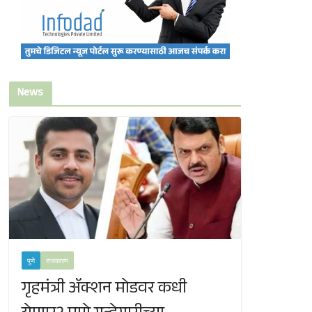
News
पुणे
राजकारण
गृहमंत्री ॲक्शन मोडवर कधी