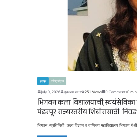
इंदापूर
वैशिष्ट्यीकृत
July 9, 2026
तुकाराम पवार
251 Views
0 Comments
0 min
भिगवन कला विद्यालयाची,स्वयंसेविका कु
पंढरपूर राज्यस्तरीय शिबीरासाठी निवड
भिगवन /प्रतिनिधी कला विज्ञान व वाणिज्य महाविद्यालय भिगवण येथील 