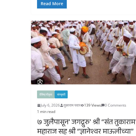
Read More
वैशिष्ट्यीकृत
संस्कृती
July 6, 2026
तुकाराम पवार
139 Views
0 Comments
1 min read
७ जुलैपासून’ जगद्गुरु’ श्री “संत तुकाराम
महाराज सह श्री “ज्ञानेश्वर माऊलीच्या”