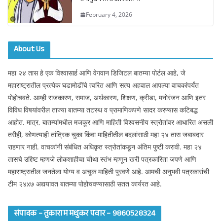
वर्षानुवर्ष तीच आश्वासने!
February 4, 2026
About Us
महा २४ तास हे एक विश्वासार्ह आणि वेगवान डिजिटल बातम्या पोर्टल आहे, जे
महाराष्ट्रातील प्रत्येक घडामोडींचे त्वरित आणि सत्य अहवाल आपल्या वाचकांपर्यंत
पोहोचवते. आम्ही राजकारण, समाज, अर्थकारण, शिक्षण, क्रीडा, मनोरंजन आणि इतर
विविध विषयांवरील ताज्या बातम्या तटस्थ व प्रामाणिकपणे सादर करण्यास कटिबद्ध
आहोत. मात्र, बातम्यांमधील मजकूर आणि माहिती विश्वसनीय स्त्रोतांवर आधारित असली
तरीही, कोणत्याही तांत्रिक चुका किंवा माहितीतील बदलांसाठी महा २४ तास जबाबदार
राहणार नाही. वाचकांनी संबंधित अधिकृत स्त्रोतांकडून अंतिम पुष्टी करावी. महा २४
तासचे उद्दिष्ट म्हणजे लोकशाहीचा चौथा स्तंभ म्हणून खरी पत्रकारिता जपणे आणि
महाराष्ट्रातील जनतेला योग्य व अचूक माहिती पुरवणे आहे. आमची अनुभवी पत्रकारांची
टीम २४x७ अद्ययावत बातम्या पोहोचवण्यासाठी सतत कार्यरत आहे.
संपादक – तुकाराम मधुकर पवार – 9860528324