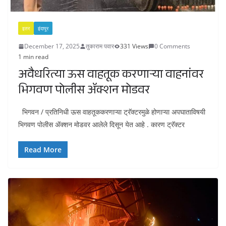
इतर
इंदापूर
December 17, 2025
तुकाराम पवार
331 Views
0 Comments
1 min read
अवैधरित्या ऊस वाहतूक करणाऱ्या वाहनांवर
भिगवण पोलीस ॲक्शन मोडवर
भिगवन / प्रतिनिधी ऊस वाहतूककरणाऱ्या ट्रॅक्टरमुळे होणाऱ्या अपघाताविषयी
भिगवण पोलीस ॲक्शन मोडवर आलेले दिसून येत आहे . कारण ट्रॅक्टर
Read More