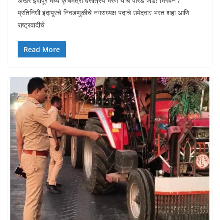
अखेर इंदापूर मध्ये कृषिमंत्री दत्तात्रय भरणे यांचे पारडे जड! भिगवन /
प्रतिनिधी इंदापूरचे निवडणुकीचे नगराध्यक्ष पदाचे उमेदवार भरत शहा आणि
राष्ट्रवादीचे
Read More