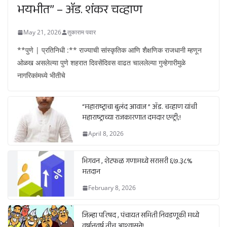
भयभीत” – ॲड. शंकर चव्हाण
May 21, 2026
तुकाराम पवार
**पुणे | प्रतिनिधी :** राज्याची सांस्कृतिक आणि शैक्षणिक राजधानी म्हणून
ओळख असलेल्या पुणे शहरात दिवसेंदिवस वाढत चाललेल्या गुन्हेगारीमुळे
नागरिकांमध्ये भीतीचे
“महाराष्ट्राचा बुलंद आवाज ” ॲड. चव्हाण यांची
महाराष्ट्राच्या राजकारणात दमदार एन्ट्री;!
April 8, 2026
भिगवन , शेटफळ गणामध्ये सरासरी ६७.३८%
मतदान
February 8, 2026
जिल्हा परिषद , पंचायत समिती निवडणूकी मध्ये