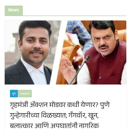
News
पुणे
राजकारण
गृहमंत्री ॲक्शन मोडवर कधी येणार? पुणे
गुन्हेगारीच्या विळख्यात; गॅंगवॉर, खून,
बलात्कार आणि अपघातांनी नागरिक