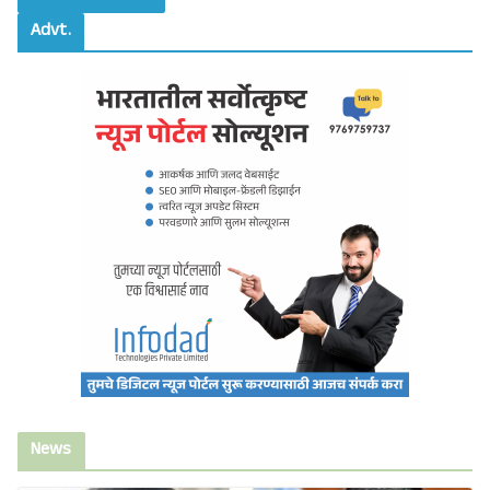
Advt.
News