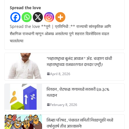
Spread the love
Spread the love **पुणे | प्रतिनिधी :** राज्याची सांस्कृतिक आणि
शैक्षणिक राजधानी म्हणून ओळख असलेल्या पुणे शहरात दिवसेंदिवस वाढत
चाललेल्या
“महाराष्ट्राचा बुलंद आवाज ” ॲड. चव्हाण यांची
महाराष्ट्राच्या राजकारणात दमदार एन्ट्री;!
April 8, 2026
भिगवन , शेटफळ गणामध्ये सरासरी ६७.३८%
मतदान
February 8, 2026
जिल्हा परिषद , पंचायत समिती निवडणूकी मध्ये
वर्षानुवर्ष तीच आश्वासने!