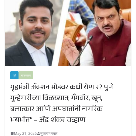
पुणे
राजकारण
गृहमंत्री ॲक्शन मोडवर कधी येणार? पुणे
गुन्हेगारीच्या विळख्यात; गॅंगवॉर, खून,
बलात्कार आणि अपघातांनी नागरिक
भयभीत” – ॲड. शंकर चव्हाण
May 21, 2026
तुकाराम पवार