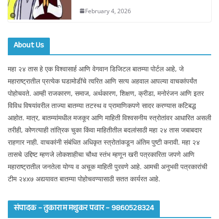
February 4, 2026
About Us
महा २४ तास हे एक विश्वासार्ह आणि वेगवान डिजिटल बातम्या पोर्टल आहे, जे
महाराष्ट्रातील प्रत्येक घडामोडींचे त्वरित आणि सत्य अहवाल आपल्या वाचकांपर्यंत
पोहोचवते. आम्ही राजकारण, समाज, अर्थकारण, शिक्षण, क्रीडा, मनोरंजन आणि इतर
विविध विषयांवरील ताज्या बातम्या तटस्थ व प्रामाणिकपणे सादर करण्यास कटिबद्ध
आहोत. मात्र, बातम्यांमधील मजकूर आणि माहिती विश्वसनीय स्त्रोतांवर आधारित असली
तरीही, कोणत्याही तांत्रिक चुका किंवा माहितीतील बदलांसाठी महा २४ तास जबाबदार
राहणार नाही. वाचकांनी संबंधित अधिकृत स्त्रोतांकडून अंतिम पुष्टी करावी. महा २४
तासचे उद्दिष्ट म्हणजे लोकशाहीचा चौथा स्तंभ म्हणून खरी पत्रकारिता जपणे आणि
महाराष्ट्रातील जनतेला योग्य व अचूक माहिती पुरवणे आहे. आमची अनुभवी पत्रकारांची
टीम २४x७ अद्ययावत बातम्या पोहोचवण्यासाठी सतत कार्यरत आहे.
संपादक – तुकाराम मधुकर पवार – 9860528324