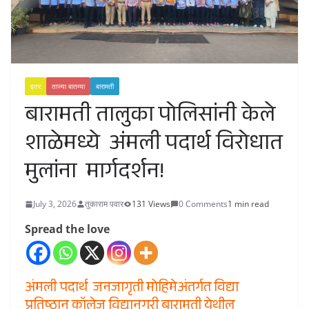
इतर
ताज्या बातम्या
बारामती
बारामती तालुका पोलिसांनी केले
शाळेमध्ये अंमली पदार्थ विरोधात
मुलांना मार्गदर्शन!
July 3, 2026
तुकाराम पवार
131 Views
0 Comments
1 min read
Spread the love
अंमली पदार्थ जनजागृती मोहिमेअंतर्गत विद्या
प्रतिष्ठान कॉलेज विद्यानगरी बारामती येथील