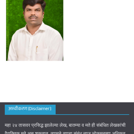
अस्वीकरण (Disclaimer):
महा २४ तासवर प्रसिद्ध झालेल्या लेख, बातम्या व मते ही संबंधित लेखकांची
वैयक्तिक मते असू शकतात. त्यामुळे त्याचा संबंध न्यूज लोकमनच्या अधिकृत