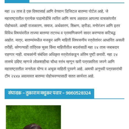
महा २४ तास हे एक विश्वासार्ह आणि वेगवान डिजिटल बातम्या पोर्टल आहे, जे
महाराष्ट्रातील प्रत्येक घडामोडींचे त्वरित आणि सत्य अहवाल आपल्या वाचकांपर्यंत
पोहोचवते. आम्ही राजकारण, समाज, अर्थकारण, शिक्षण, क्रीडा, मनोरंजन आणि इतर
विविध विषयांवरील ताज्या बातम्या तटस्थ व प्रामाणिकपणे सादर करण्यास कटिबद्ध
आहोत. मात्र, बातम्यांमधील मजकूर आणि माहिती विश्वसनीय स्त्रोतांवर आधारित असली
तरीही, कोणत्याही तांत्रिक चुका किंवा माहितीतील बदलांसाठी महा २४ तास जबाबदार
राहणार नाही. वाचकांनी संबंधित अधिकृत स्त्रोतांकडून अंतिम पुष्टी करावी. महा २४
तासचे उद्दिष्ट म्हणजे लोकशाहीचा चौथा स्तंभ म्हणून खरी पत्रकारिता जपणे आणि
महाराष्ट्रातील जनतेला योग्य व अचूक माहिती पुरवणे आहे. आमची अनुभवी पत्रकारांची
टीम २४x७ अद्ययावत बातम्या पोहोचवण्यासाठी सतत कार्यरत आहे.
संपादक – तुकाराम मधुकर पवार – 9860528324