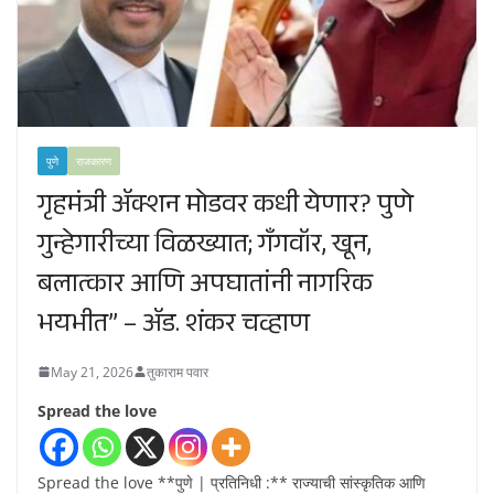
पुणे
राजकारण
गृहमंत्री ॲक्शन मोडवर कधी येणार? पुणे
गुन्हेगारीच्या विळख्यात; गॅंगवॉर, खून,
बलात्कार आणि अपघातांनी नागरिक
भयभीत” – ॲड. शंकर चव्हाण
May 21, 2026
तुकाराम पवार
Spread the love
Spread the love **पुणे | प्रतिनिधी :** राज्याची सांस्कृतिक आणि