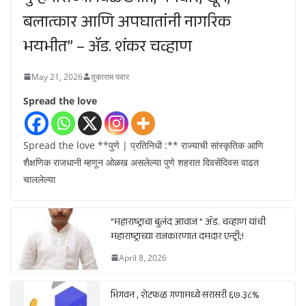
बलात्कार आणि अपघातांनी नागरिक
भयभीत” – ॲड. शंकर चव्हाण
May 21, 2026
तुकाराम पवार
Spread the love
Spread the love **पुणे | प्रतिनिधी :** राज्याची सांस्कृतिक आणि
शैक्षणिक राजधानी म्हणून ओळख असलेल्या पुणे शहरात दिवसेंदिवस वाढत
चाललेल्या
“महाराष्ट्राचा बुलंद आवाज ” ॲड. चव्हाण यांची
महाराष्ट्राच्या राजकारणात दमदार एन्ट्री;!
April 8, 2026
भिगवन , शेटफळ गणामध्ये सरासरी ६७.३८%