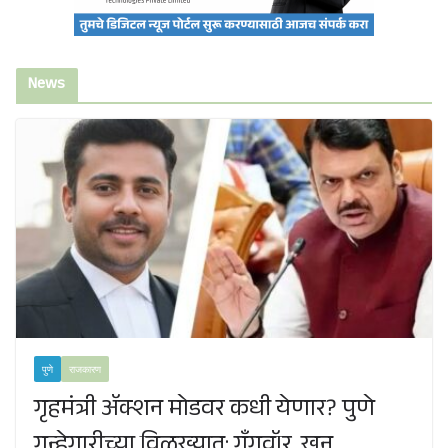
News
पुणे
राजकारण
गृहमंत्री ॲक्शन मोडवर कधी येणार? पुणे
गुन्हेगारीच्या विळख्यात; गॅंगवॉर, खून,